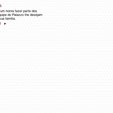
a
 um honra fazer parte dos
quipe do Palazzo lhe desejam
sua família.
1
►