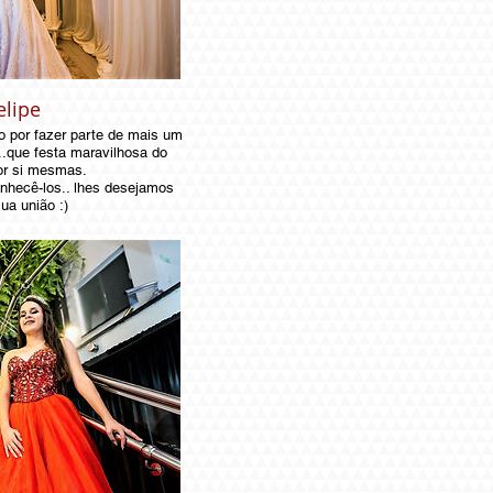
elipe
ão por fazer parte de mais um
..que festa maravilhosa do
or si mesmas.
onhecê-los.. lhes desejamos
ua união :)