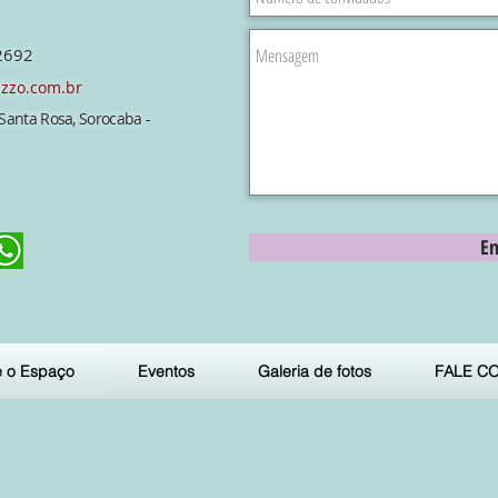
2692
zzo.com.br
m Santa Rosa, Sorocaba -
En
e o Espaço
Eventos
Galeria de fotos
FALE C