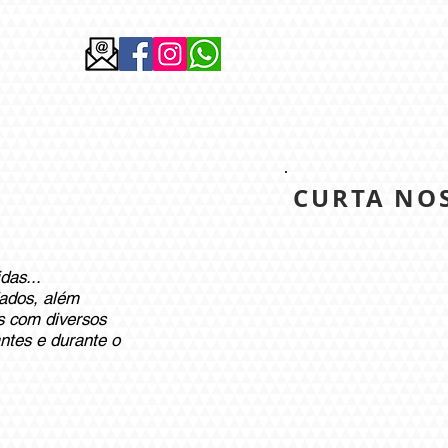
SCO
Blog
CURTA NO
das...
dados, além
s com diversos
antes e durante o