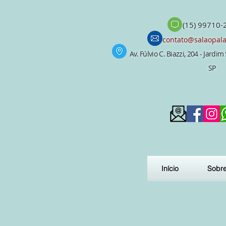
(15) 99710-
contato@salaopala
Av. Fúlvio C. Biazzi, 204 - Jardi
SP
Início
Sobr