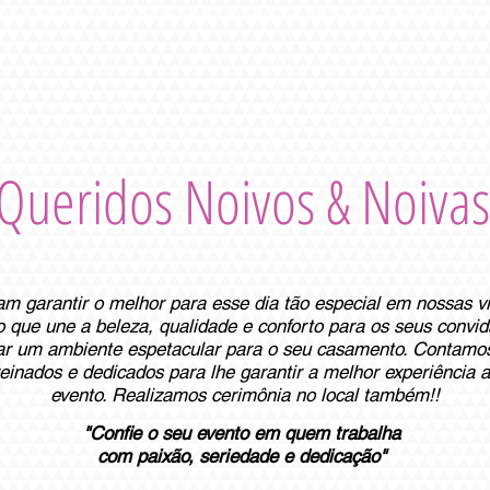
ício
Sobre o Espaço
Eventos
Galeria de fotos
FALE CONO
Queridos Noivos & Noivas
m garantir o melhor para esse dia tão especial em nossas vi
que une a beleza, qualidade e conforto para os seus convi
ar um ambiente espetacular para o seu casamento. Contamo
einados e dedicados para lhe garantir a melhor experi
ê
ncia 
evento. Realizamos cerimônia no local também!!
"Confie o seu evento em quem trabalha
com paixão, seriedade e dedicação"