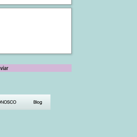
viar
ONOSCO
Blog