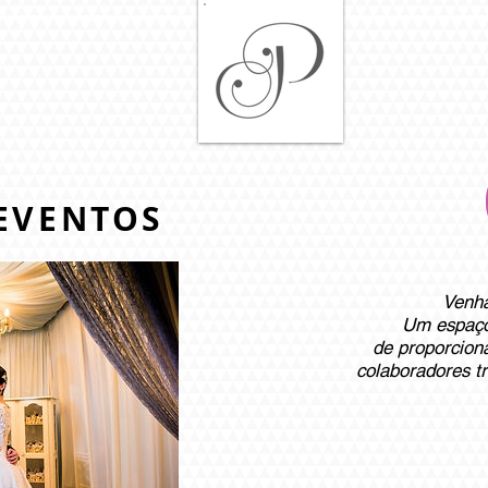
In
EVENTOS
Venha
Um espaço 
de proporcion
colaboradores tr