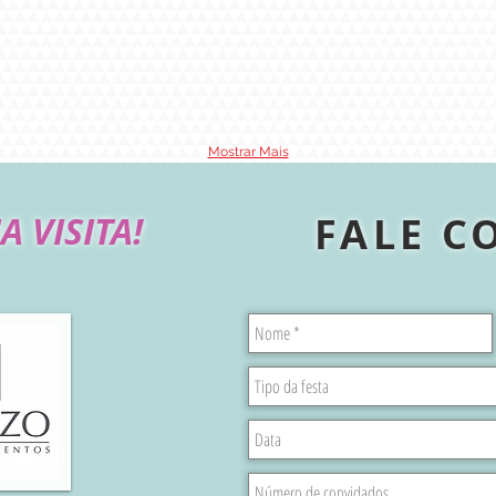
Mostrar Mais
A VISITA!
FALE C